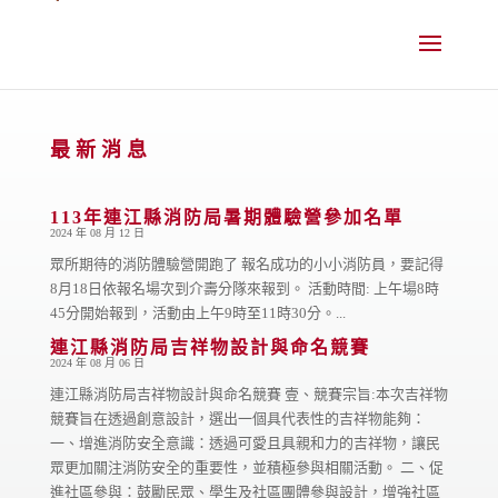
跳
到
主
要
內
容
最新消息
113年連江縣消防局暑期體驗營參加名單
2024 年 08 月 12 日
眾所期待的消防體驗營開跑了 報名成功的小小消防員，要記得
8月18日依報名場次到介壽分隊來報到。 活動時間: 上午場8時
45分開始報到，活動由上午9時至11時30分。...
連江縣消防局吉祥物設計與命名競賽
2024 年 08 月 06 日
連江縣消防局吉祥物設計與命名競賽 壹、競賽宗旨:本次吉祥物
競賽旨在透過創意設計，選出一個具代表性的吉祥物能夠：
一、增進消防安全意識：透過可愛且具親和力的吉祥物，讓民
眾更加關注消防安全的重要性，並積極參與相關活動。 二、促
進社區參與：鼓勵民眾、學生及社區團體參與設計，增強社區