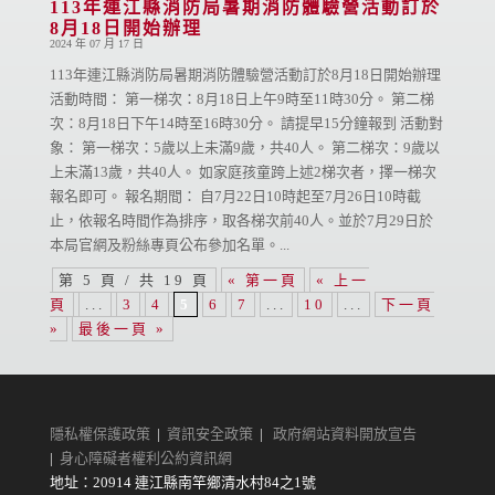
113年連江縣消防局暑期消防體驗營活動訂於
8月18日開始辦理
2024 年 07 月 17 日
113年連江縣消防局暑期消防體驗營活動訂於8月18日開始辦理
活動時間： 第一梯次：8月18日上午9時至11時30分。 第二梯
次：8月18日下午14時至16時30分。 請提早15分鐘報到 活動對
象： 第一梯次：5歲以上未滿9歲，共40人。 第二梯次：9歲以
上未滿13歲，共40人。 如家庭孩童跨上述2梯次者，擇一梯次
報名即可。 報名期間： 自7月22日10時起至7月26日10時截
止，依報名時間作為排序，取各梯次前40人。並於7月29日於
本局官網及粉絲專頁公布參加名單。...
第 5 頁 / 共 19 頁
« 第一頁
« 上一
頁
...
3
4
5
6
7
...
10
...
下一頁
»
最後一頁 »
隱私權保護政策
|
資訊安全政策
|
政府網站資料開放宣告
|
身心障礙者權利公約資訊網
地址：20914 連江縣南竿鄉清水村84之1號