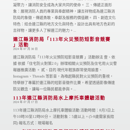
凝聚力，讓消防安全成為大家共同的使命。 三、傳遞正面形
象：展現消防人員的專業與奉獻精神，讓吉祥物成為連江縣消
防局的象徵，傳遞勇敢、奉獻及服務的價值觀。 四、創造文化
特色：結合連江縣的地方文化與特色，設計出具有地方色彩的
吉祥物，讓更多人了解連江的魅力。...
連江縣消防局「113年火災預防短影音競賽
」活動
2024 年 07 月 30 日
連江縣消防局「113年火災預防短影音競賽 」活動辦法 壹、依
據 依據「住宅防火對策2.0」辦理相關火災預防及住宅用火災警
報器推廣活動 。 貳、目的 現代年輕族群常使用臉書、
Instagram、Threads 等影音，為喚起縣民對火災預防的重視，
特舉辦了專屬於連江縣的短影音徵件比賽，希望透過影像傳達
防災觀念，讓每一位縣民都能參與。...
113年連江縣消防局水上摩托車體驗活動
2024 年 07 月 17 日
113年連江縣消防局水上摩托車體驗活動 活動時間：8月3日上
午10時30至12時00分。 活動對象：5歲以上。(5-9歲需家長陪
同) 報名方式：現場報名