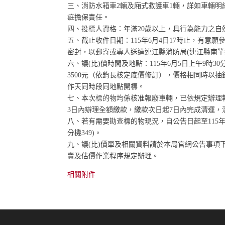
三、消防水箱車2輛及廂式救護車1輛，詳如車輛
疵擔保責任。
四、投標人資格：年滿20歲以上，具行為能力之自
五、截止收件日期：115年6月4日17時止，有意
密封，以郵寄或專人送達連江縣消防局(連江縣南竿鄉
六、議(比)價時間及地點：115年6月5日上午9時
3500元（依鈞長核定底價修訂），價格相同時以
作天同時段同地點開標。
七、本次標的物均係核准報廢車輛，已依規定辦理
3日內辦理全額繳款，繳款次日起7日內完成清運
八、若有需要勘查標的物現況，自公告日起至115年6
分機349)。
九、議(比)價單及相關資料請於本局官網公告事項下載（ht
賣及估價作業程序規定辦理。
相關附件