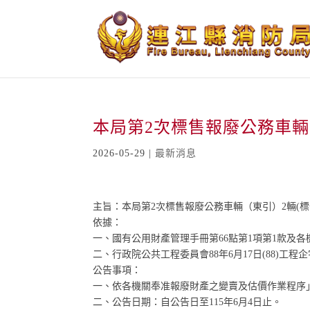
跳
到
主
要
內
容
本局第2次標售報廢公務車輛（東
2026-05-29
|
最新消息
主旨：本局第2次標售報廢公務車輛（東引）2輛(標號：
依據：
一、國有公用財產管理手冊第66點第1項第1款及
二、行政院公共工程委員會88年6月17日(88)工程企字
公告事項：
一、依各機關奉准報廢財產之變賣及估價作業程序」
二、公告日期：自公告日至115年6月4日止。