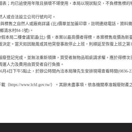
明細表；均已逾使用年限且損壞不堪使用，本局以現狀點交，不負標售標的
然人或合法設立公司行號均可。
願參與標售之自然人或廠商詳議 (比)價單並加蓋印章，註明連絡電話，資料
清水村84-1號)。
30分假本局二樓會議室議(比) 價，本案以最高價者得標，本案標售底價為新
抽籤決定。當天如因颱風或其他突發事故停止上班，則順延至恢復上班之第
報廢登記完成，並無法重新領牌，買受者無物品瑕疵請求權，應於得標次
，清運人力及費用由買受者自行負擔。
月4日下午5點止，於辦公時間內洽本局陳先生安排現場查看時間(0836-23
tps://www.lcfd.gov.tw/）。其餘未盡事項，依各機關奉准報廢財產