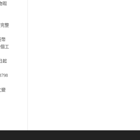
物瑕
需完整
臺幣
1個工
日起
798
之變