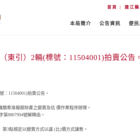
首頁
連江縣
本局簡介
公告資訊
便民
引）2輛(標號：11504001)拍賣公告
11504001)拍賣公告。
各機關奉准報廢財產之變賣及估 價作業程序辦理。
第8807994號解釋函。
第3點規定以變賣方式以議 (比)價方式讓售。