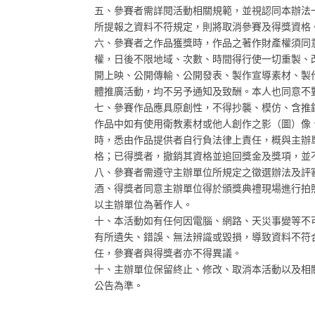
五、參賽者需詳閱活動相關規範，並視認同本辦法
所提報之資料不符規定，則將取消參賽及得獎資格
六、參賽者之作品獲獎時，作品之著作財產權須同
權，日後不限地域、次數、時間得行使一切重製、
開上映、公開傳輸、公開發表、製作宣導素材、製
體推廣活動，均不另予通知及致酬。本人也同意不
七、參賽作品應具原創性，不得抄襲、模仿、含推
作品中如有使用衛教素材或他人創作之影（圖）像
時，悉由作品提供者自行負法律上責任，概與主辦
格；已得獎者，撤銷其資格並追回獎金及獎項，並
八、參賽者需遵守主辦單位所規定之徵選辦法及評
酒、得獎者同意主辦單位得於頒獎典禮現場進行拍
以主辦單位為著作人。
十、本活動如有任何因電腦、網路、天災事變等不
有所遺失、錯誤、無法辨識或毀損，導致資料不符
任，參賽者與得獎者亦不得異議。
十、主辦單位保留終止、修改、取消本活動以及相
公告為準。