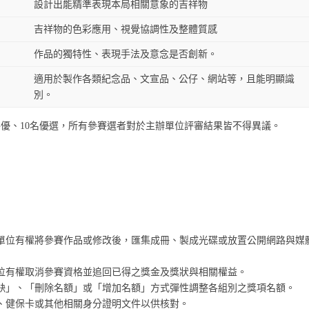
設計出能精準表現本局相關意象的吉祥物
吉祥物的色彩應用、視覺協調性及整體質感
作品的獨特性、表現手法及意念是否創新。
適用於製作各類紀念品、文宣品、公仔、網站等，且能明顯識
別。
優、10名優選，所有參賽選者對於主辦單位評審結果皆不得異議。
單位有權將參賽作品或修改後，匯集成冊、製成光碟或放置公開網路與媒
位有權取消參賽資格並追回已得之獎金及獎狀與相關權益。
缺」、「刪除名額」或「增加名額」方式彈性調整各組別之獎項名額。
、健保卡或其他相關身分證明文件以供核對。