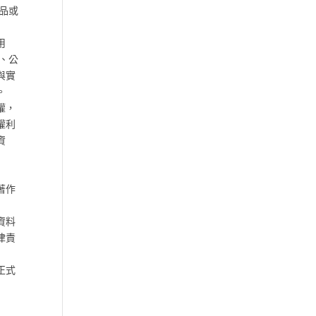
品或
用
、公
與實
。
權，
權利
資
著作
資料
律責
正式