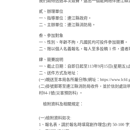
我們期待透過本次競賽，選出一個能夠陪伴連江縣
貳、辦理單位
一、指導單位：連江縣政府。
二、主辦單位：連江縣消防局。
叁、參加對象
一、性別、年齡不拘，凡國民均可投件參加競賽。
二、限以個人名義報名，每人至多投稿 1 件，違
肆、競賽說明
一、截止日期：自即日起至113年9月15日(星期五)
二、送件方式及地址：
(一)親送至本局各所屬分隊(網址：https://www.lcfd.g
(二)掛號郵寄至連江縣消防局收件，並於信封處註
村84-1號(災害預防科) 。
檢附資料及相關規定：
(一)檢附資料如次:
1、報名表，請於報名時填寫創作理念(約 50-100 字