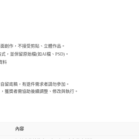
平面創作，不接受剪貼、立體作品。
G格式，並保留原始檔(如AI檔、PSD)。
資料
請自留底稿，有退件需求者請勿參加。
利，獲獎者需協助後續調整、修改與執行。
內容