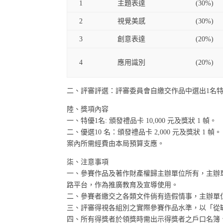
1
主題表達
(30%)
2
視覺美感
(30%)
3
創意表達
(20%)
4
應用識別
(20%)
二、評審評選：評審委員會自繳交作品中選出1名特
陸、獎項內容
一、特優1名: 頒發禮品卡 10,000 元及獎狀 1 幀。
二、優選10 名：頒發禮品卡 2,000 元及獎狀 1 幀。
案內所需經費由本局預算支應。
柒、注意事項
一、參賽作品及著作財產權歸主辦單位所有，主辦
路平台，作為推廣教育及宣導使用。
二、參賽者繳交之各類文件倘有造假情事，主辦單
三、評審得視各組別之實際參賽作品水準，以「從
四、所有得獎者於領獎時需出示得獎者之戶口名簿