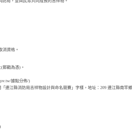
消防局，並與民眾共同成長的吉祥物。
者取消資格。
止(郵戳為憑)。
ov.tw/據點分佈/)
明「連江縣消防局吉祥物設計與命名競賽」字樣，地址：209 連江縣南竿
)