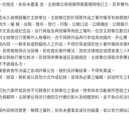
一切規定，如有未盡事 宜，主辦單位得視實際需要隨時修訂之，若參賽作
。
意永久無償歸屬於主辦單位，主辦單位對於得獎作品之著作權享有無償使
改作、編 輯、出租、散布、發行、印製、公開口述、公開播送、公開展示
作文宣品或紀念品、自行再版及再授權等用途之權利，包含主辦單位數位
對主辦單位行使著作人格權利，亦不得將作品再行參加其他國內、外比賽
銷內容、一稿多投或剽竊他人之作品，不得仿冒或侵犯他人著作權與肖像
、音樂需取得合法授權。若有違反著作權法、其他法律規定或侵害第三人
單位與執行單位無涉。若發現參賽者違反前揭規定，主辦單位得取消參賽
不予遞補名次。
審委員會所決議之各項評審公告、規則及評審結果，不得有異議。
照、錄音、錄影或以其他方式作成紀錄，並得為必要之編輯。前述所生之
可抗力事件或其他不可歸責於主辦單位之事由，使參與本活動者所登錄之
合規範時，主辦單位得另行通知交付備份影片及相關資料，並不負任何法
關內容修改變更、解釋之權利；如有未盡事宜或任何疑義，皆以官方網站