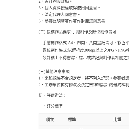
2、吉祥物設計稿。
3、個人資料授權取得使用同意書。
4、法定代理人同意書。
5、參賽聲明暨著作著作財產讓與意書
(二) 投稿作品要求:手繪創作及數位創作皆可
手繪創作格式:A4、四開、八開畫紙皆可，彩色
數位創作格式:以解析度300dpi以上之JPG、PN
設計稿上不得書寫、標示或註記與創作者相關之
(三)其他注意事項
1、來稿規格不合規定者，將不列入評選。參賽者
2、主辦單位擁有修改及決定吉祥物設計的最終權
伍、評選辦法：
一、評分標準
項次
標準
比重