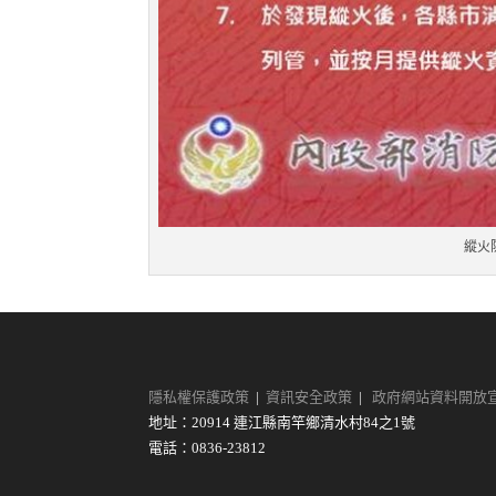
縱火
隱私權保護政策
|
資訊安全政策
|
政府網站資料開放
地址：20914 連江縣南竿鄉清水村84之1號
電話：0836-23812