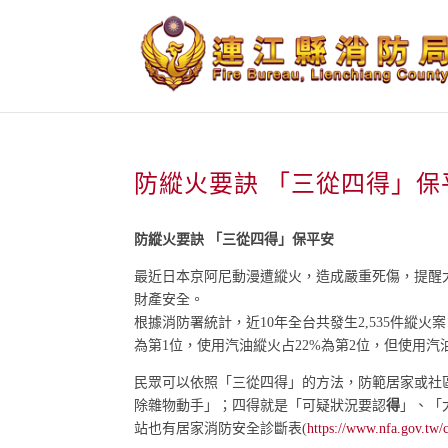
跳
到
主
要
內
容
防縱火要訣 「三從四得」保
防縱火要訣 「三從四得」保平安
最近日本京阿尼動漫遭縱火，造成嚴重死傷，提醒
財產安全。
根據消防署統計，近10年全台共發生2,535件縱
為第1位，使用汽油縱火占22%為第2位，但使用
民眾可以依照「三從四得」的方法，防範居家或社
除雜物動手」；四得就是「可疑狀況要認
得
」、「
站也有居家消防安全診斷表(
https://www.nfa.gov.tw/