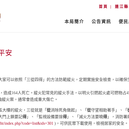
首頁
連江縣
本局簡介
公告資訊
便民
平安
大家可以依照「三從四得」的方法防範縱火，定期實施安全檢查，以確保
火案，造成164人死亡。縱火犯常見的縱火手法，以明火引燃起火處可燃物占4
汽油縱火案，通常會造成重大傷亡。
區大樓的縱火，三從就是「
從
消除死角做起」、「
從
守望相助著手」、「
大門上鎖要記
得
」、「監視設備要捨
得
」、「滅火方法要曉
得
」，消防署
cht/index.php?code=list&ids=301
)，可供民眾下載使用，檢視居家的安全。