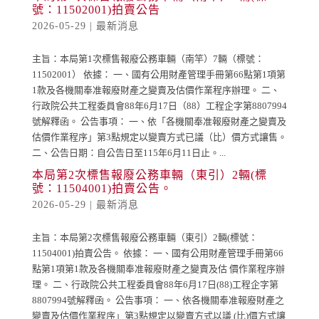
號：11502001)拍賣公告
2026-05-29
|
最新消息
主旨：本局第1次標售報廢公務車輛（南竿）7輛（標號：
11502001） 依據： 一、國有公用財產管理手冊第66點第1項第
1款及各機關奉准報廢財產之變賣及估價作業程序辦理。 二、
行政院公共工程委員會88年6月17日（88）工程企字第8807994
號解釋函。 公告事項： 一、依「各機關奉准報廢財產之變賣及
估價作業程序」第3點規定以變賣方式已議（比）價方式讓售。
二、公告日期：自公告日至115年6月11日止。...
本局第2次標售報廢公務車輛（東引）2輛(標
號：11504001)拍賣公告。
2026-05-29
|
最新消息
主旨：本局第2次標售報廢公務車輛（東引）2輛(標號：
11504001)拍賣公告。 依據： 一、國有公用財產管理手冊第66
點第1項第1款及各機關奉准報廢財產之變賣及估 價作業程序辦
理。 二、行政院公共工程委員會88年6月17日(88)工程企字第
8807994號解釋函。 公告事項： 一、依各機關奉准報廢財產之
變賣及估價作業程序」第3點規定以變賣方式以議 (比)價方式讓