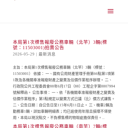
跳
到
主
要
內
容
本局第1次標售報廢公務車輛（北竿）3輛(標
號：11503001)拍賣公告
2026-05-29
|
最新消息
主旨：本局第1次標售報廢公務車輛（北竿）3輛（標號：
11503001） 依據： 一、國有公用財產管理手冊第66點第1項第
1款及各機關奉准報廢財產之變賣及估價作業程序辦理。 二、
行政院公共工程委員會88年6月17日（88）工程企字第8807994
號解釋函。 公告事項： 一、依「各機關奉准報廢財產之變賣及
估價作業程序」第3點規定以變賣方式已議（比）價方式讓售。
二、公告日期：自公告日至115年6月11日止。 三、機車2輛及
勤務車1輛，詳如車輛明細表；均已逾使用年限且損壞不堪使
用，本局以現況點交，不負標售標的物瑕疵擔保責任。...
本局第1次標售報廢公務車輛（南竿）7輛(標