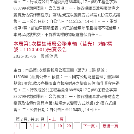
理。 二、行政院公共工程委員會88年6月17日(88)工程企字第
8807994號解釋函。 公告事項： 一、依各機關奉准報廢財產之
變賣及估價作業程序」第3點規定以變賣方式以議 (比)價方式讓
售。 二、公告日期：自公告日至115年5月14日止。 三、重型
機車1輛，詳如車輛明細表；均已逾使用年限且損壞不堪使用，
本局以現狀點交，不負標售標的物瑕疵擔保責任。...
本局第1次標售報廢公務車輛（莒光）3輛(標
號：11505001)拍賣公告
2026-05-06
|
最新消息
主旨：本局第1次標售報廢公務車輛（莒光）3輛(標號：
11505001)拍賣公告。 依據： 一、國有公用財產管理手冊第66
點第1項第1款及各機關奉准報廢財產之變賣及估 價作業程序辦
理。 二、行政院公共工程委員會88年6月17日(88)工程企字第
8807994號解釋函。 公告事項： 一、依各機關奉准報廢財產之
變賣及估價作業程序第3點規定以變賣方式以議 (比)價方式讓
售。 二、公告日期：自公告日至115年5月14日止。...
第 2 頁 / 共 28 頁
« 上一頁
1
2
3
4
5
...
10
20
...
下一頁 »
最後一頁
»