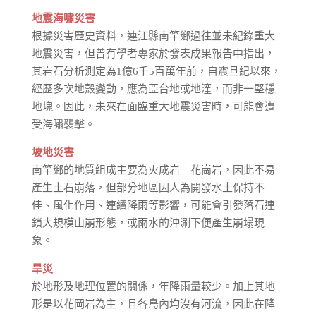
地震海嘯災害
根據災害歷史資料，連江縣南竿鄉過往並未紀錄重大
地震災害，但曾有學者專家於發表成果報告中指出，
其岩石分析測定為1億6千5百萬年前，自震旦紀以來，
經歷多次地殼變動，應為亞台地或地漥，而非一堅穩
地塊。因此，未來在面臨重大地震災害時，可能會遭
受海嘯襲擊。
坡地災害
南竿鄉的地質組成主要為火成岩—花崗岩，因此不易
產生土石崩落，但部分地區因人為開發水土保持不
佳、風化作用、連續降雨等影響，可能會引發落石連
鎖大規模山崩形態，或雨水的沖涮下便產生崩塌現
象。
旱災
於地形及地理位置的關係，年降雨量較少。加上其地
形是以花岡岩為主，且各島內均沒有河流，因此在降